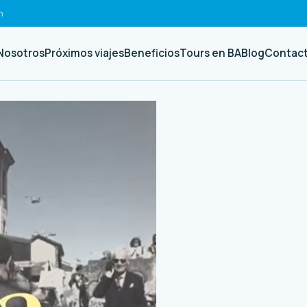
h
Nosotros
Próximos viajes
Beneficios
Tours en BA
Blog
Contac