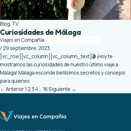
Blog
,
TV
Curiosidades de Málaga
Viajes en Compañía
/
29 septiembre, 2023
[vc_row][vc_column][vc_column_text]🎬 ¡Hoy te
mostramos las curiosidades de nuestro último viaje a
Málaga! Málaga esconde bellísimos secretos y consejos
para quienes
←
Anterior
1
2
3
4
…
16
Siguiente
→
Viajes en Compañía
Viaje, aventura y amistad en una