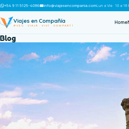
+54 9 11 5125-4086
info@viajesencompania.com
Lun a Vie · 10 a 18 
Viajes en Compañía
Home
#VEC · VIAJÁ · VIVÍ · COMPARTÍ
Blog