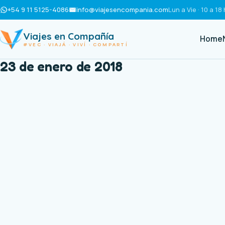
+54 9 11 5125-4086
info@viajesencompania.com
Lun a Vie · 10 a 18 
Viajes en Compañía
Home
#VEC · VIAJÁ · VIVÍ · COMPARTÍ
23 de enero de 2018