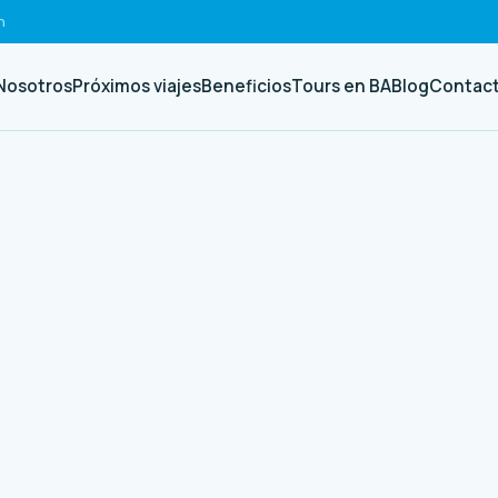
h
Nosotros
Próximos viajes
Beneficios
Tours en BA
Blog
Contac