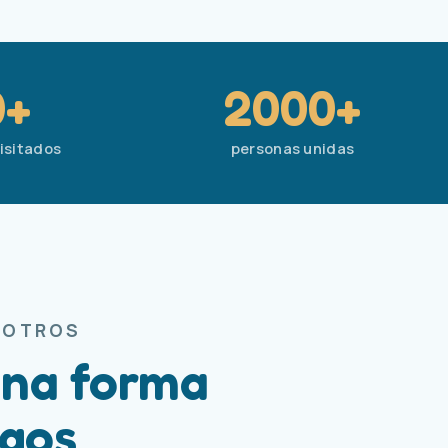
0+
2000+
isitados
personas unidas
SOTROS
una forma
igos