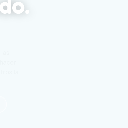
do.
 las
 hacer
tros la