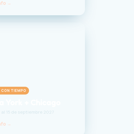
nfo →
 CON TIEMPO
a York + Chicago
3 al 15 de septiembre 2027
nfo →