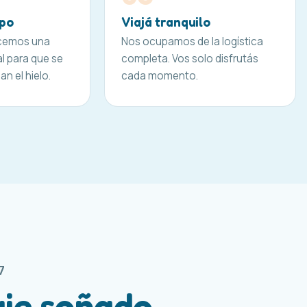
upo
Viajá tranquilo
cemos una
Nos ocupamos de la logística
l para que se
completa. Vos solo disfrutás
n el hielo.
cada momento.
7
aje soñado