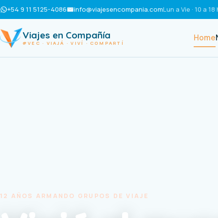
+54 9 11 5125-4086
info@viajesencompania.com
Lun a Vie · 10 a 18 
Viajes en Compañía
Home
#VEC · VIAJÁ · VIVÍ · COMPARTÍ
12 AÑOS ARMANDO GRUPOS DE VIAJE