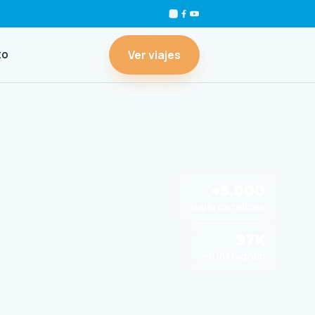
Ver viajes
to
+5.000
viajeros felices
97K
en Instagram