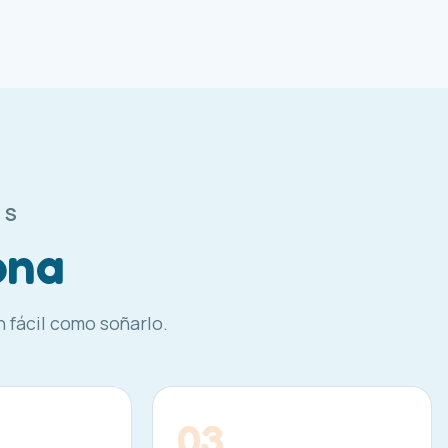
AS
ona
n fácil como soñarlo.