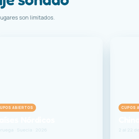
ugares son limitados.
UPOS ABIERTOS
CUPOS 
aíses Nórdicos
Chin
ruega · Suecia · 2026
2 al 22 d