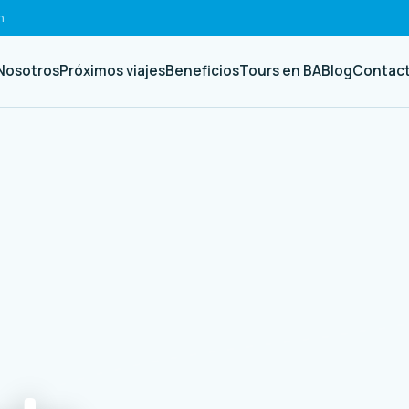
h
Nosotros
Próximos viajes
Beneficios
Tours en BA
Blog
Contac