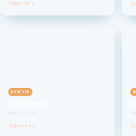
Quiero info →
Qu
NOVEDAD
I
California
C
EE.UU. · 2027
20
Quiero info →
Qu