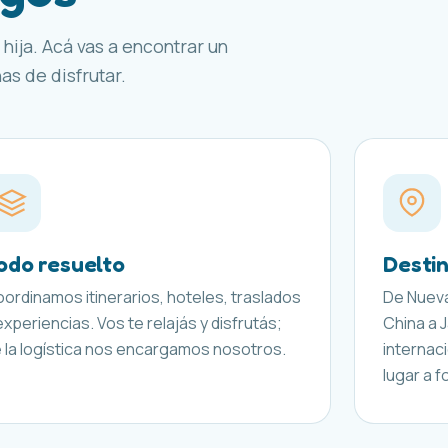
 hija. Acá vas a encontrar un
s de disfrutar.
odo resuelto
Desti
ordinamos itinerarios, hoteles, traslados
De Nueva
experiencias. Vos te relajás y disfrutás;
China a 
 la logística nos encargamos nosotros.
internac
lugar a f