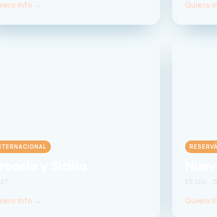
iero info →
Quiero i
NTERNACIONAL
RESERVÁ
roacia y Sicilia
Nuev
27
EE.UU. · 
iero info →
Quiero i