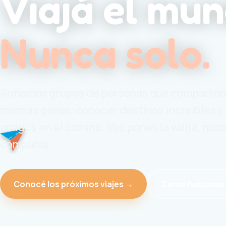
Viajá el mun
Nunca solo.
Armamos grupos de personas que comparten
mismas ganas: conocer destinos increíbles y
amigos en el camino. Vos ponés la valija, noso
compañía.
Conocé los próximos viajes →
Cómo funciona