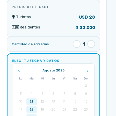
PRECIO DEL TICKET
USD 28
🌍 Turistas
$ 32.000
🇦🇷 Residentes
1
−
+
Cantidad de entradas
ELEGÍ TU FECHA Y DATOS
‹
›
Agosto 2026
Lu
Ma
Mi
Ju
Vi
Sá
Do
1
2
3
4
5
6
7
8
9
10
12
13
14
15
16
11
17
19
20
21
22
23
18