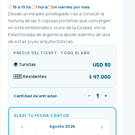
18 a 19 hs
1 hora
Un viernes por mes
Desde un mirador privilegiado vas a conocer la
historia de las 5 cúpulas porteñas que convergen
en este emblemático cruce de la Ciudad. Viví la
Edad Dorada de Argentina desde adentro de una
de estas joyas arquitectónicas.
PRECIO DEL TICKET · TODO EL AÑO
USD 50
🌍 Turistas
$ 47.000
🇦🇷 Residentes
1
−
+
Cantidad de entradas
ELEGÍ TU FECHA Y DATOS
‹
›
Agosto 2026