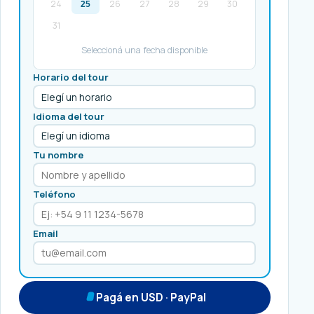
24
26
27
28
29
30
25
31
Seleccioná una fecha disponible
Horario del tour
Idioma del tour
Tu nombre
Teléfono
Email
Pagá en USD · PayPal