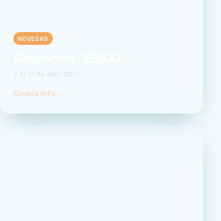
NOVEDAD
California · EE.UU.
2 al 15 de abril 2027
Quiero info →