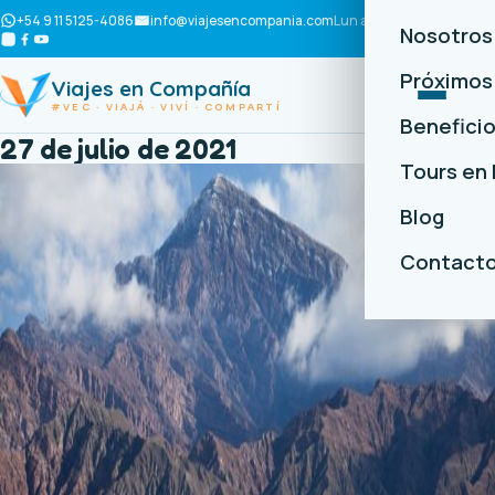
+54 9 11 5125-4086
info@viajesencompania.com
Lun a Vie · 10 a 18 h
Nosotros
Próximos 
Viajes en Compañía
#VEC · VIAJÁ · VIVÍ · COMPARTÍ
Benefici
27 de julio de 2021
Tours en
Blog
Contact