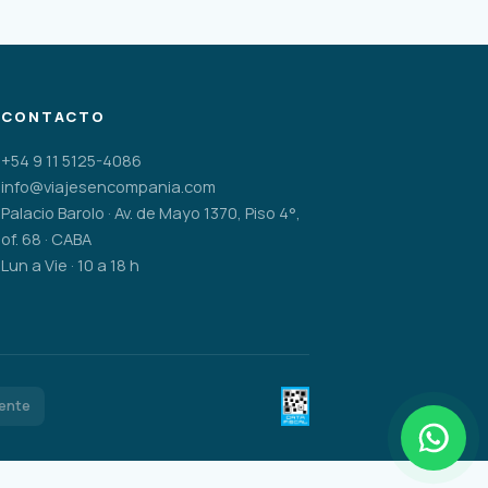
CONTACTO
+54 9 11 5125-4086
info@viajesencompania.com
Palacio Barolo · Av. de Mayo 1370, Piso 4°,
of. 68 · CABA
Lun a Vie · 10 a 18 h
gente