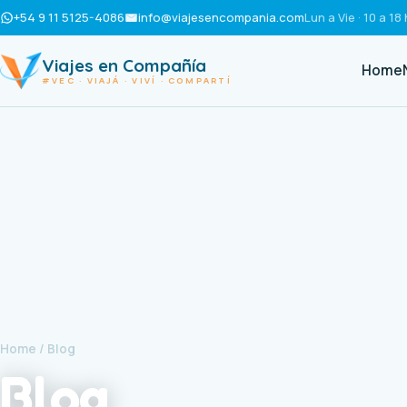
+54 9 11 5125-4086
info@viajesencompania.com
Lun a Vie · 10 a 18 
Viajes en Compañía
Home
#VEC · VIAJÁ · VIVÍ · COMPARTÍ
Home
/ Blog
Blog