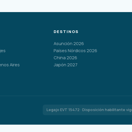
DESTINOS
Asunción 2026
jes
Países Nórdicos 2026
China 2026
enos Aires
Japón 2027
Legajo EVT 15472 · Disposición habilitante vi