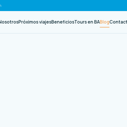
h
Nosotros
Próximos viajes
Beneficios
Tours en BA
Blog
Contac