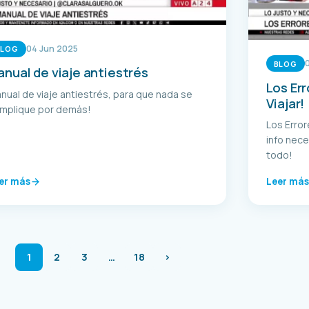
04 Jun 2025
BLOG
BLOG
nual de viaje antiestrés
Los Err
nual de viaje antiestrés, para que nada se
Viajar!
mplique por demás!
Los Error
info nece
todo!
er más
Leer más
1
2
3
…
18
›