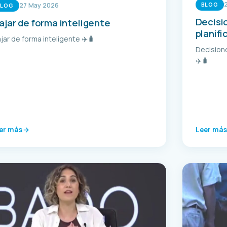
BLOG
27 May 2026
BLOG
Decisio
ajar de forma inteligente
planifi
ajar de forma inteligente ✈️🧳
Decisione
✈️🧳
er más
Leer más