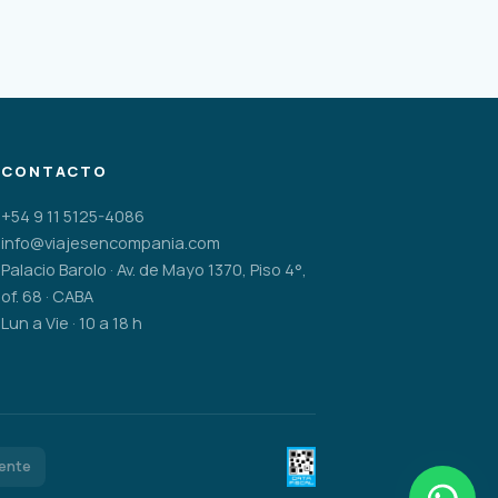
CONTACTO
+54 9 11 5125-4086
info@viajesencompania.com
Palacio Barolo · Av. de Mayo 1370, Piso 4°,
of. 68 · CABA
Lun a Vie · 10 a 18 h
gente