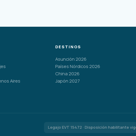
DESTINOS
Asunción 2026
jes
Países Nórdicos 2026
China 2026
enos Aires
Japón 2027
Legajo EVT 15472 · Disposición habilitante vi