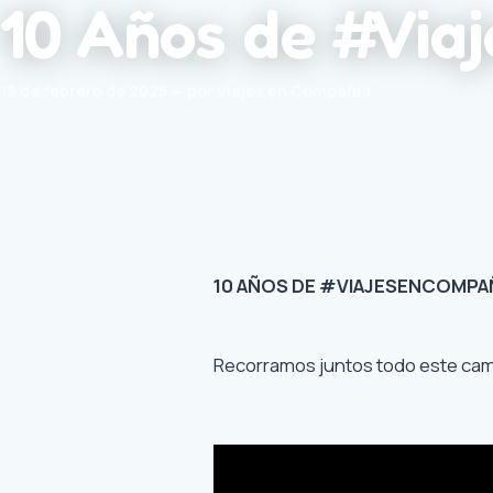
10 Años de #Vi
13 de febrero de 2025 — por Viajes en Compañía
10 AÑOS DE #VIAJESENCOMPA
Recorramos juntos todo este ca