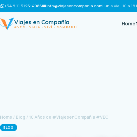
+54 9 11 5125-4086
info@viajesencompania.com
Lun a Vie · 10 a 18 
Viajes en Compañía
Home
#VEC · VIAJÁ · VIVÍ · COMPARTÍ
Home
/
Blog
/ 10 Años de #ViajesenCompañía #VEC
BLOG