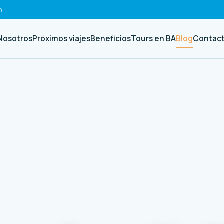
h
Nosotros
Próximos viajes
Beneficios
Tours en BA
Blog
Contac