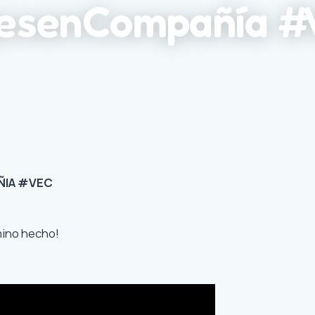
ajesenCompañía 
ÑIA #VEC
mino hecho!