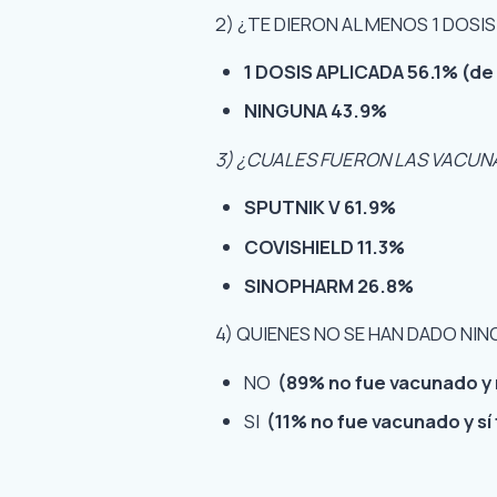
2) ¿TE DIERON AL MENOS 1 DOSI
1 DOSIS APLICADA 56.1% (de l
NINGUNA 43.9%
3) ¿CUALES FUERON LAS VACUN
SPUTNIK V 61.9%
COVISHIELD 11.3%
SINOPHARM 26.8%
4) QUIENES NO SE HAN DADO NI
NO
(89% no fue vacunado y 
SI
(11% no fue vacunado y sí 