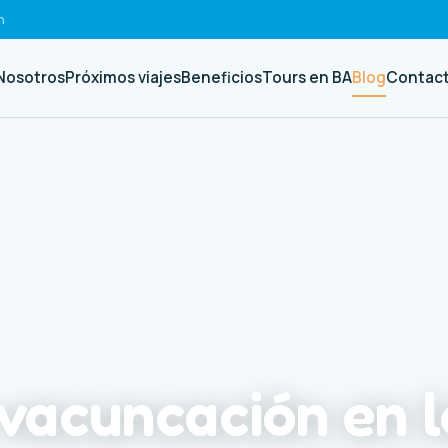
h
Nosotros
Próximos viajes
Beneficios
Tours en BA
Blog
Contac
vacuncación en l