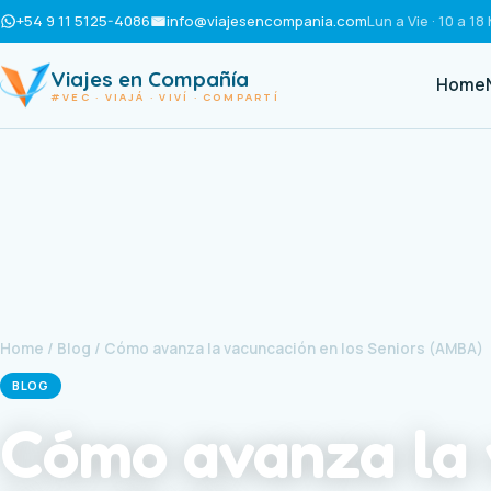
+54 9 11 5125-4086
info@viajesencompania.com
Lun a Vie · 10 a 18 
Viajes en Compañía
Home
#VEC · VIAJÁ · VIVÍ · COMPARTÍ
Home
/
Blog
/ Cómo avanza la vacuncación en los Seniors (AMBA)
BLOG
Cómo avanza la 