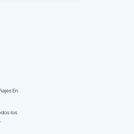
iajes En
odos los
6