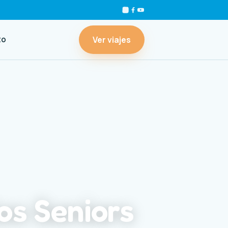
Ver viajes
to
os Seniors