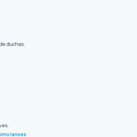
 de duchas,
ves.
romo/anses