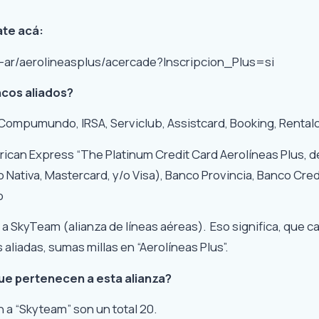
te acá:
-ar/aerolineasplus/acercade?Inscripcion_Plus=si
ncos aliados?
 Compumundo, IRSA, Serviclub, Assistcard, Booking, Rentalc
rican Express “The Platinum Credit Card Aerolíneas Plus, d
to Nativa, Mastercard, y/o Visa), Banco Provincia, Banco Cre
o
a SkyTeam (alianza de líneas aéreas). Eso significa, que c
 aliadas, sumas millas en “Aerolíneas Plus”.
que pertenecen a esta alianza?
 a “Skyteam” son un total 20.