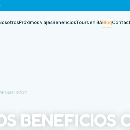
h
Nosotros
Próximos viajes
Beneficios
Tours en BA
Blog
Contac
 ARGENTINAS?
OS BENEFICIOS 