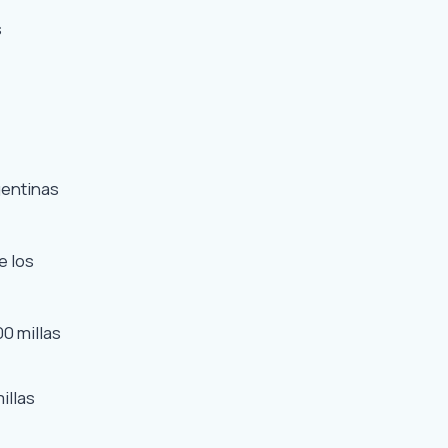
s
gentinas
e los
0 millas
illas