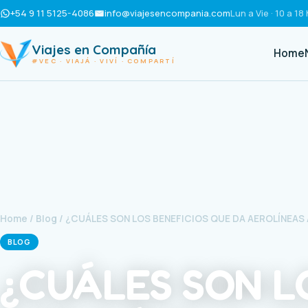
+54 9 11 5125-4086
info@viajesencompania.com
Lun a Vie · 10 a 18 
Viajes en Compañía
Home
#VEC · VIAJÁ · VIVÍ · COMPARTÍ
Home
/
Blog
/ ¿CUÁLES SON LOS BENEFICIOS QUE DA AEROLÍNEAS
BLOG
¿CUÁLES SON L