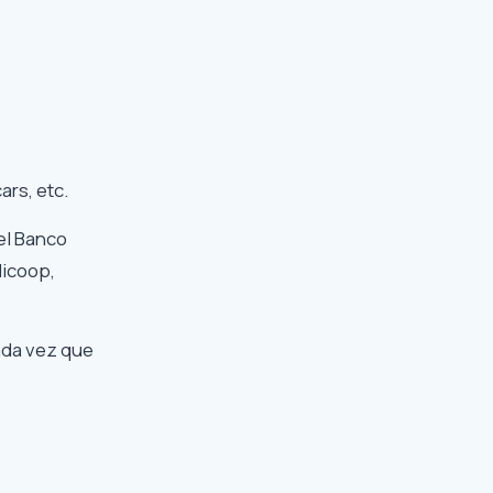
ars, etc.
el Banco
dicoop,
ada vez que