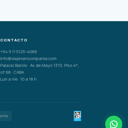
CONTACTO
+54 9 11 5125-4086
info@viajesencompania.com
Palacio Barolo · Av. de Mayo 1370, Piso 4°,
of. 68 · CABA
Lun a Vie · 10 a 18 h
gente