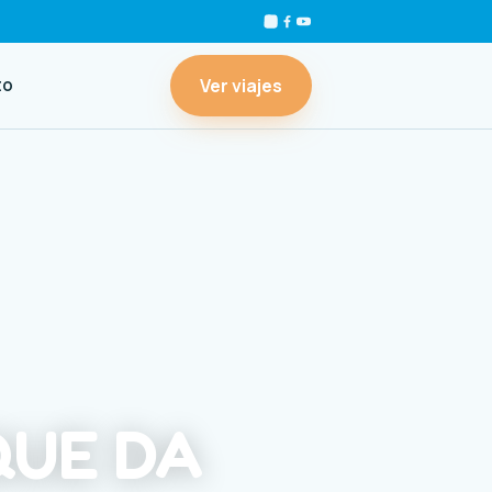
Ver viajes
to
QUE DA