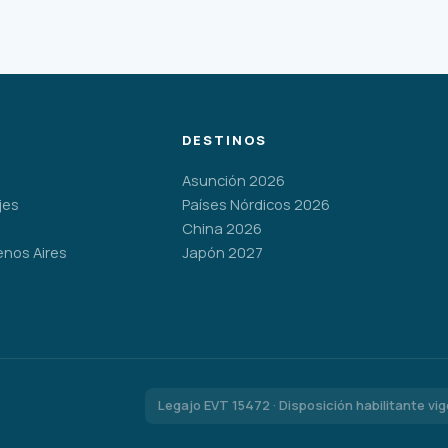
DESTINOS
Asunción 2026
jes
Países Nórdicos 2026
China 2026
enos Aires
Japón 2027
Legajo EVT 15472 · Disposición habilitante vi