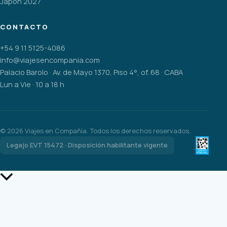
Japón 2027
CONTACTO
+54 9 11 5125-4086
info@viajesencompania.com
Palacio Barolo · Av. de Mayo 1370, Piso 4°, of. 68 · CABA
Lun a Vie · 10 a 18 h
©
2026
Viajes en Compañía. Todos los derechos reservados.
Legajo EVT 15472 · Disposición habilitante vigente
Scroll
al
inicio