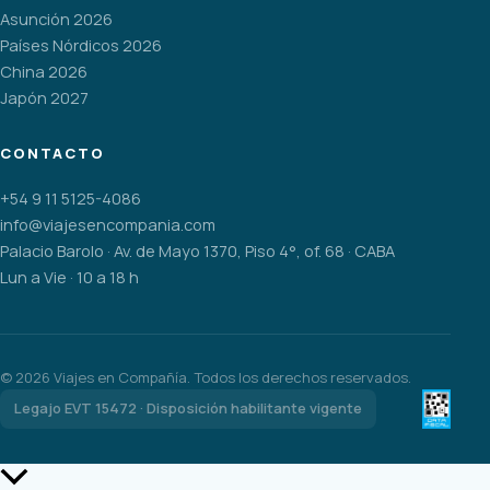
Asunción 2026
Países Nórdicos 2026
China 2026
Japón 2027
CONTACTO
+54 9 11 5125-4086
info@viajesencompania.com
Palacio Barolo · Av. de Mayo 1370, Piso 4°, of. 68 · CABA
Lun a Vie · 10 a 18 h
©
2026
Viajes en Compañía. Todos los derechos reservados.
Legajo EVT 15472 · Disposición habilitante vigente
Scroll