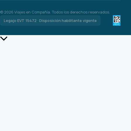
©
2026
Viajes en Compañía. Todos los derechos reservados.
Legajo EVT 15472 · Disposición habilitante vigente
Scroll
al
inicio