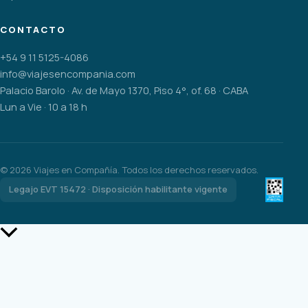
CONTACTO
+54 9 11 5125-4086
info@viajesencompania.com
Palacio Barolo · Av. de Mayo 1370, Piso 4°, of. 68 · CABA
Lun a Vie · 10 a 18 h
©
2026
Viajes en Compañía. Todos los derechos reservados.
Legajo EVT 15472 · Disposición habilitante vigente
Scroll
al
inicio