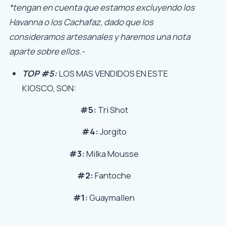
*tengan en cuenta que estamos excluyendo los
Havanna o los Cachafaz, dado que los
consideramos artesanales y haremos una nota
aparte sobre ellos.-
TOP #5:
LOS MAS VENDIDOS EN ESTE
KIOSCO, SON:
#5:
Tri Shot
#4:
Jorgito
#3:
Milka Mousse
#2:
Fantoche
#1:
Guaymallen