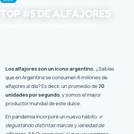
TOP #5 DE ALFAJORES
14 de julio de 2021 — por Viajes en Compañía
Los alfajores son un ícono argentino.
¿Sabías
que en Argentina se consumen 6 millones de
alfajores al día? Es decir, un promedio de
70
unidades por segundo
, y somos el mayor
productor mundial de este dulce.
En pandemia incorporé un nuevo hábito:
ir
degustando distintas marcas y variedad de
alfajores
. “Mi Quiosquero”, al que voy siempre,